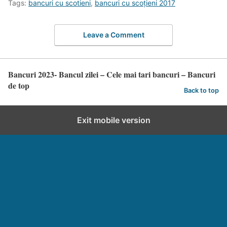
Tags:
bancuri cu scotieni
,
bancuri cu scoţieni 2017
Leave a Comment
Bancuri 2023- Bancul zilei – Cele mai tari bancuri – Bancuri
de top
Back to top
Exit mobile version