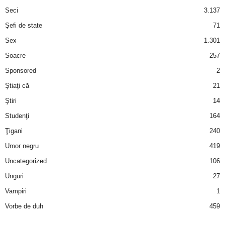
Seci
3.137
Şefi de state
71
Sex
1.301
Soacre
257
Sponsored
2
Ştiaţi că
21
Ştiri
14
Studenţi
164
Ţigani
240
Umor negru
419
Uncategorized
106
Unguri
27
Vampiri
1
Vorbe de duh
459