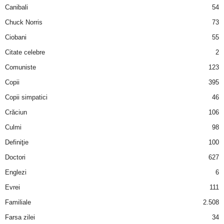
u
Canibali
54
Chuck Norris
73
r
Ciobani
55
i
Citate celebre
2
Comuniste
123
–
Copii
395
B
Copii simpatici
46
a
Crăciun
106
Culmi
98
n
Definiţie
100
c
Doctori
627
Englezi
6
u
Evrei
111
r
Familiale
2.508
Farsa zilei
34
i