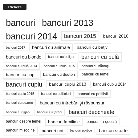
Etichete
bancuri
bancuri 2013
bancuri 2014
bancuri 2015
bancuri 2016
bancuri cu animale
bancuri cu beţivi
bancuri 2017
bancuri cu bulă
bancuri cu blonde
bancuri cu bulişor
bancuri cu bulă 2014
bancuri cu bărbaţi
bancuri cu bulă 2015
bancuri cu copii
bancuri cu doctori
bancuri cu femei
bancuri cuplu
bancuri cuplu 2014
bancuri cuplu 2013
bancuri cu poliţişti
bancuri cuplu 2015
bancuri cu politicieni
bancuri cu întrebări şi răspunsuri
bancuri cu soacre
bancuri deocheate
bancuri cu ţigani
bancuri cu ţărani
bancuri familiale
bancuri despre femei
bancuri la şcoală
bancuri noi
bancuri scurte
bancuri misogine
bancuri politice