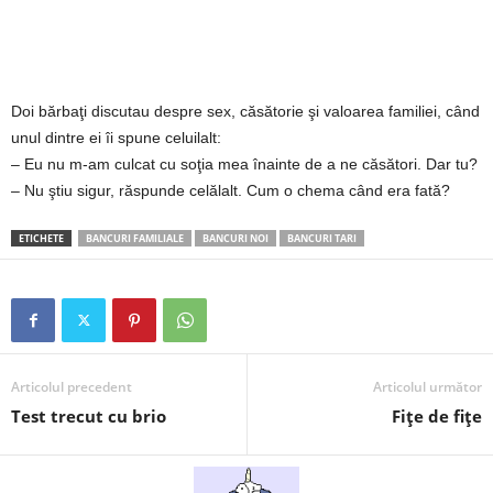
2
3
Doi bărbaţi discutau despre sex, căsătorie şi valoarea familiei, când
-
unul dintre ei îi spune celuilalt:
– Eu nu m-am culcat cu soţia mea înainte de a ne căsători. Dar tu?
B
– Nu ştiu sigur, răspunde celălalt. Cum o chema când era fată?
a
ETICHETE
BANCURI FAMILIALE
BANCURI NOI
BANCURI TARI
n
c
u
Articolul precedent
Articolul următor
Test trecut cu brio
Fițe de fițe
l
z