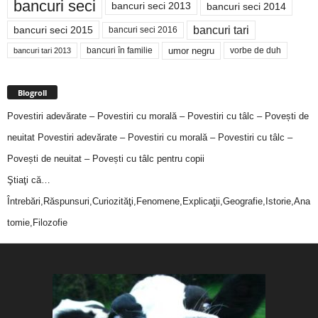
bancuri seci
bancuri seci 2014
bancuri seci 2013
bancuri tari
bancuri seci 2015
bancuri seci 2016
bancuri în familie
umor negru
vorbe de duh
bancuri tari 2013
Blogroll
Povestiri adevărate – Povestiri cu morală – Povestiri cu tâlc – Povești de
neuitat
Povestiri adevărate – Povestiri cu morală – Povestiri cu tâlc –
Povești de neuitat – Povești cu tâlc pentru copii
Ştiaţi că…
Întrebări,Răspunsuri,Curiozităţi,Fenomene,Explicaţii,Geografie,Istorie,Ana
tomie,Filozofie