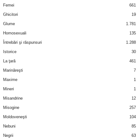
Femei
661
d
Ghicitori
19
Glume
1.781
e
Homosexuali
135
t
Întrebări şi răspunsuri
1.288
Istorice
30
o
La ţară
461
p
Marinăreşti
7
Maxime
1
Mineri
1
Misandrine
12
Misogine
257
Moldoveneşti
104
Nebuni
85
Negrii
63