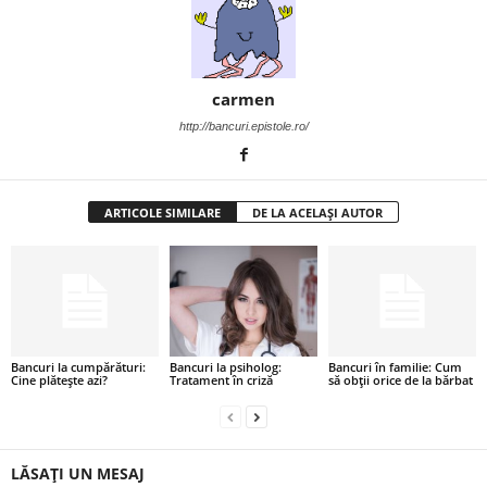
i
l
carmen
e
http://bancuri.epistole.ro/
i
–
ARTICOLE SIMILARE
DE LA ACELAȘI AUTOR
C
e
l
Bancuri la cumpărături:
Bancuri la psiholog:
Bancuri în familie: Cum
Cine plătește azi?
Tratament în criză
să obții orice de la bărbat
e
m
LĂSAȚI UN MESAJ