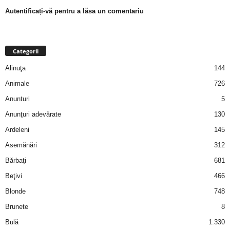
a
Autentificați-vă pentru a lăsa un comentariu
i
t
Categorii
Alinuţa
144
a
Animale
726
r
Anunturi
5
Anunţuri adevărate
130
i
Ardeleni
145
b
Asemănări
312
Bărbaţi
681
a
Beţivi
466
n
Blonde
748
Brunete
8
c
Bulă
1.330