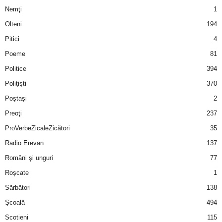
Nemţi
1
Olteni
194
Pitici
4
Poeme
81
Politice
394
Poliţişti
370
Poştaşi
2
Preoţi
237
ProVerbeZicaleZicători
35
Radio Erevan
137
Români şi unguri
77
Roșcate
1
Sărbători
138
Şcoală
494
Scotieni
115