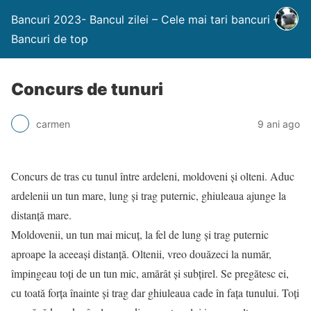
Bancuri 2023- Bancul zilei – Cele mai tari bancuri –
Bancuri de top
Concurs de tunuri
carmen
9 ani ago
Concurs de tras cu tunul între ardeleni, moldoveni și olteni. Aduc
ardelenii un tun mare, lung și trag puternic, ghiuleaua ajunge la
distanță mare.
Moldovenii, un tun mai micuț, la fel de lung și trag puternic
aproape la aceeași distanță. Oltenii, vreo douăzeci la număr,
împingeau toți de un tun mic, amărât și subțirel. Se pregătesc ei,
cu toată forța înainte și trag dar ghiuleaua cade în fața tunului. Toți