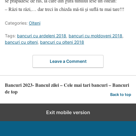
se prăpădesc de râs, la care din gura tunului iese un oltean:
– Râzi tu râzi,… dar treci în chizda mă-tii și suflă tu mai tare!!!
Categories:
Olteni
Tags:
bancuri cu ardeleni 2018
,
bancuri cu moldoveni 2018
,
bancuri cu olteni
,
bancuri cu olteni 2018
Leave a Comment
Bancuri 2023- Bancul zilei – Cele mai tari bancuri – Bancuri
de top
Back to top
Exit mobile version