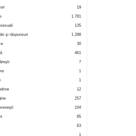
ori
19
e
1.781
sexuali
135
ări şi răspunsuri
1.288
ce
30
ră
461
ăreşti
7
me
1
i
1
drine
12
ine
257
veneşti
104
i
85
63
i
1