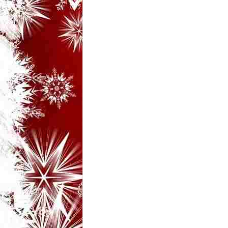
i
–
B
a
n
c
u
r
i
d