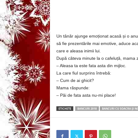
3
-
B
Un tânăr ajunge emoționat acasă și o anun
să fie prezentările mai emotive, aduce aca
a
care e aleasa inimii lui.
După câteva minute la o cafeluță, mama z
n
– Aleasa ta este fata asta din mijloc.
c
La care fiul surprins întrebă:
– Cum de ai ghicit?
u
Mama răspunde:
– Păi de fata asta nu-mi place!
l
ETICHETE
BANCURI 2018
BANCURI CU SOACRA ȘI N
z
i