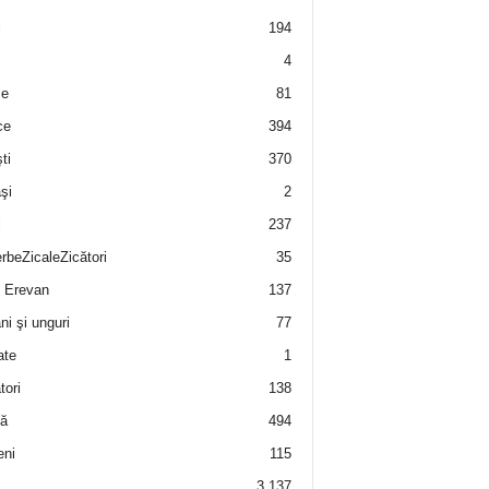
i
194
4
e
81
ce
394
ti
370
şi
2
i
237
rbeZicaleZicători
35
 Erevan
137
i şi unguri
77
ate
1
tori
138
ă
494
eni
115
3.137