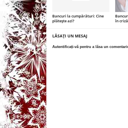
t
Bancuri la cumpărături: Cine
Bancuri
plătește azi?
în criză
a
LĂSAȚI UN MESAJ
r
Autentificați-vă pentru a lăsa un comentari
i
b
a
n
c
u
r