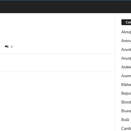
Cat
Alinu
Anim
0
Anunt
Anunţ
Ardel
Asem
Bărba
Beţivi
Blond
Brune
Bulă
Canib