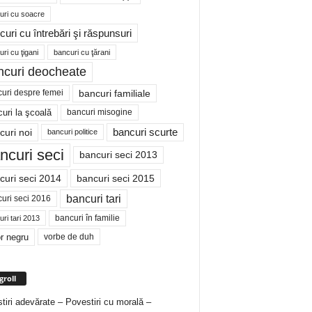
uri cu soacre
curi cu întrebări şi răspunsuri
ri cu ţigani
bancuri cu ţărani
ncuri deocheate
bancuri familiale
uri despre femei
bancuri misogine
uri la şcoală
curi noi
bancuri scurte
bancuri politice
ncuri seci
bancuri seci 2013
curi seci 2014
bancuri seci 2015
bancuri tari
uri seci 2016
bancuri în familie
ri tari 2013
r negru
vorbe de duh
groll
tiri adevărate – Povestiri cu morală –