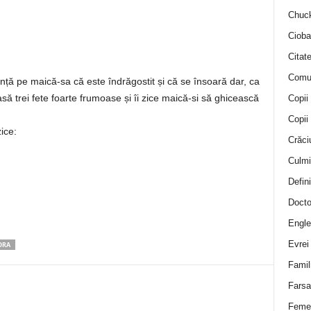
Chuck
Cioba
Citat
Comu
ță pe maică-sa că este îndrăgostit și că se însoară dar, ca
să trei fete foarte frumoase și îi zice maică-si să ghicească
Copii
Copii
ice:
Crăci
Culmi
Defini
Docto
Engle
Evrei
ORA
Famil
Farsa 
Feme