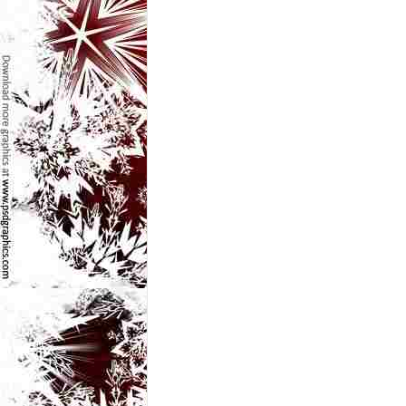
e
t
o
p