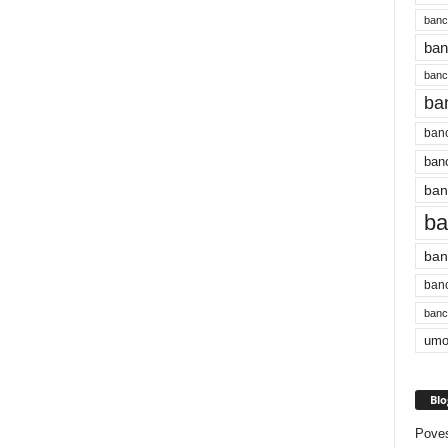
banc
ban
bancu
ba
banc
banc
ban
ba
ban
banc
bancu
umo
Blo
Poves