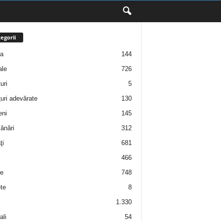
egorii
ţa
144
ale
726
uri
5
uri adevărate
130
eni
145
ănări
312
ţi
681
466
e
748
te
8
1.330
ali
54