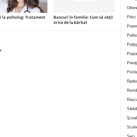
Olten
 la psiholog: Tratament
Bancuri în familie: Cum să obții
Pitici
orice de la bărbat
Poem
Politi
Poliţiş
u
Poşta
Preoţ
ProVe
Radio
Român
Roșc
Sărbă
Şcoal
Scoti
Seci