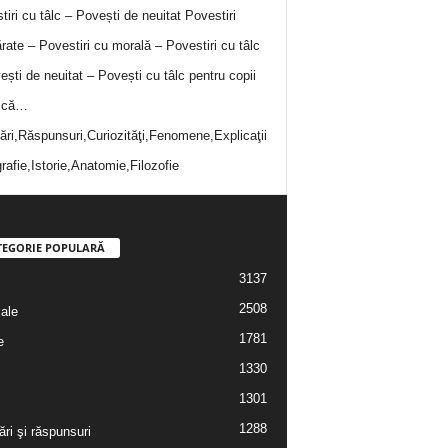
tiri cu tâlc – Povești de neuitat
Povestiri
rate – Povestiri cu morală – Povestiri cu tâlc
ești de neuitat – Povești cu tâlc pentru copii
i că…
bări,Răspunsuri,Curiozităţi,Fenomene,Explicaţii
rafie,Istorie,Anatomie,Filozofie
TEGORIE POPULARĂ
3137
2508
iale
1781
e
1330
1301
1288
ări şi răspunsuri