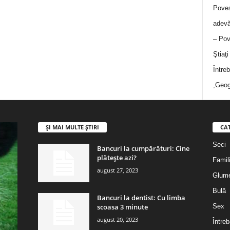
Poves
adevă
– Pov
Ştiaţ
Între
,Geog
ȘI MAI MULTE ȘTIRI
CA
Seci
Bancuri la cumpărături: Cine
plătește azi?
Famil
august 27, 2023
Glum
Bulă
Bancuri la dentist: Cu limba
scoasa 3 minute
Sex
august 20, 2023
Întreb