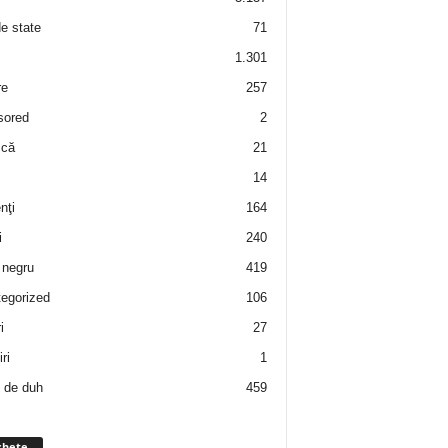
de state
71
1.301
re
257
sored
2
 că
21
14
nţi
164
i
240
negru
419
egorized
106
i
27
ri
1
 de duh
459
chete