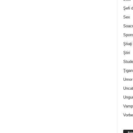
Şefi 
Sex
Soac
Spon
Ştiaţi
Ştiri
Stude
Ţigan
Umor 
Uncat
Ungur
Vampi
Vorbe
Eti