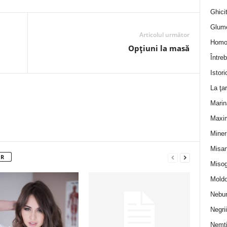
Ghicit
Glum
Articolul următor
Homo
Opțiuni la masă
Întreb
Istori
La ţa
Marin
Maxi
Miner
Misan
OR
Misog
Moldo
Nebun
Negrii
Nemţ