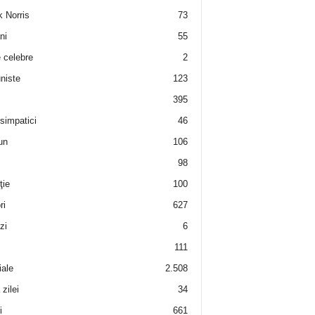
 Norris
73
ni
55
e celebre
2
niste
123
395
 simpatici
46
un
106
98
ţie
100
ri
627
zi
6
111
iale
2.508
zilei
34
i
661