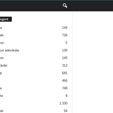
egorii
ţa
144
ale
726
uri
5
uri adevărate
130
eni
145
ănări
312
ţi
681
466
e
748
te
8
1.330
ali
54