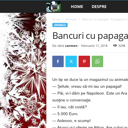
HOME
DESPRE
B
a
Acasă
Animale
Bancuri cu papagali: Papagalul și
ANIMALE
Bancuri cu papagal
n
c
De către
carmen
-
februarie 11, 2018
3298
u
r
Un tip se duce la un magazinul cu animal
i
— Şefule, vreau să-mi iau un papagal!
— Păi, vi-l dăm pe Napoleon. Este un Ara fo
2
susţine o conversaţie.
— îl iau, cât costă?
0
— 5.000 Euro.
2
— Aoleooo, e scump!
— Atunci,vi-l oferim pe Athos. Are culori s