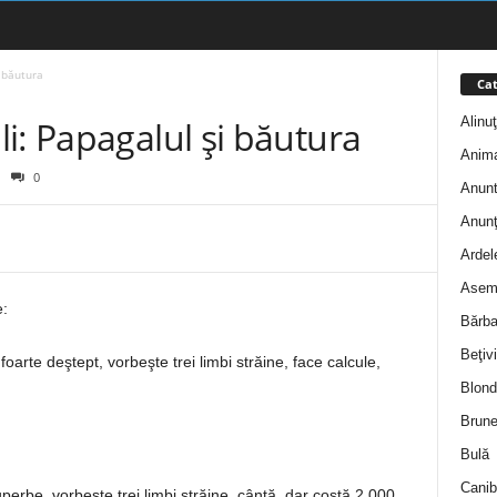
 băutura
Cat
Alinu
i: Papagalul și băutura
Anim
0
Anunt
Anunţ
Ardel
Asem
e:
Bărba
Beţivi
arte deştept, vorbeşte trei limbi străine, face calcule,
Blond
Brune
Bulă
Canib
uperbe, vorbeşte trei limbi străine, cântă, dar costă 2.000