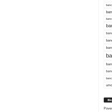
banc
ban
bancu
ba
banc
banc
ban
ba
ban
banc
bancu
umo
Blo
Poves