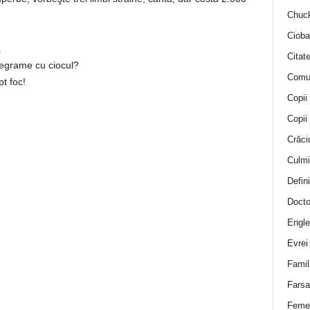
Chuck
Cioba
.
Citat
tegrame cu ciocul?
Comu
pt foc!
Copii
Copii
Crăci
Culmi
Defini
Docto
Engle
Evrei
Famil
Farsa 
Feme