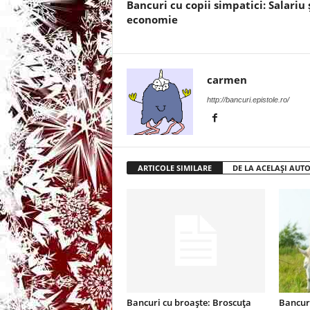
Bancuri cu copii simpatici: Salariu 
economie
t
a
carmen
r
http://bancuri.epistole.ro/
i
b
ARTICOLE SIMILARE
DE LA ACELAȘI AUT
a
n
c
u
Bancuri cu broaște: Broscuța
Bancuri
r