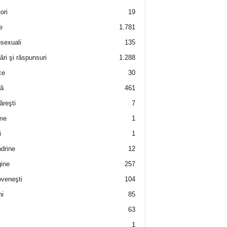
ori
19
e
1.781
sexuali
135
ări şi răspunsuri
1.288
ce
30
ră
461
ăreşti
7
me
1
i
1
drine
12
ine
257
veneşti
104
i
85
63
i
1