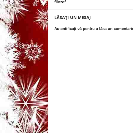
filozof
i
LĂSAȚI UN MESAJ
–
Autentificați-vă pentru a lăsa un comentari
B
a
n
c
u
r
i
d