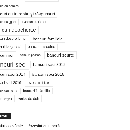
uri cu soacre
curi cu întrebări şi răspunsuri
ri cu ţigani
bancuri cu ţărani
ncuri deocheate
bancuri familiale
uri despre femei
bancuri misogine
uri la şcoală
curi noi
bancuri scurte
bancuri politice
ncuri seci
bancuri seci 2013
curi seci 2014
bancuri seci 2015
bancuri tari
uri seci 2016
bancuri în familie
ri tari 2013
r negru
vorbe de duh
groll
tiri adevărate – Povestiri cu morală –