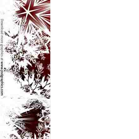
e
t
o
p