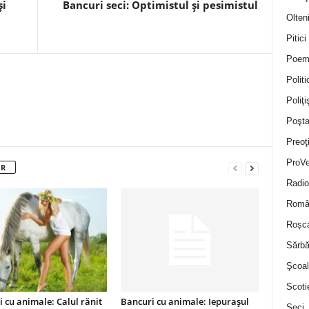
și
Bancuri seci: Optimistul și pesimistul
Olten
Pitici
Poem
Politi
Poliţiş
Poşta
Preoţ
ProVe
OR
Radio
Român
Roșc
Sărbă
Şcoal
Scoti
 cu animale: Calul rănit
Bancuri cu animale: Iepurașul
Seci