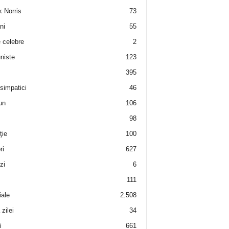
 Norris
73
ni
55
e celebre
2
niste
123
395
 simpatici
46
un
106
98
ţie
100
ri
627
zi
6
111
iale
2.508
zilei
34
i
661