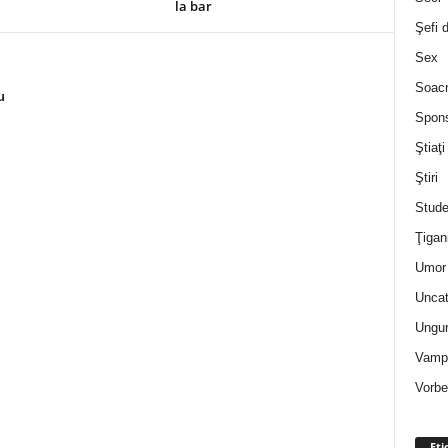
la bar
Şefi 
Sex
Soac
u
Spon
Ştiaţi
Ştiri
Stude
Ţigan
Umor 
Uncat
Ungur
Vampi
Vorbe
Eti