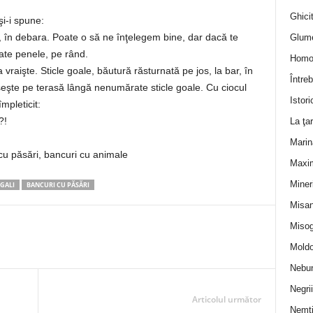
Ghicit
şi-i spune:
, în debara. Poate o să ne înţelegem bine, dar dacă te
Glum
ate penele, pe rând.
Homo
 vraişte. Sticle goale, băutură răsturnată pe jos, la bar, în
Întreb
seşte pe terasă lângă nenumărate sticle goale. Cu ciocul
Istori
mpleticit:
?!
La ţa
Marin
 cu păsări, bancuri cu animale
Maxi
Miner
GALI
BANCURI CU PĂSĂRI
Misan
Misog
Moldo
Nebun
Negrii
Articolul următor
Nemţ