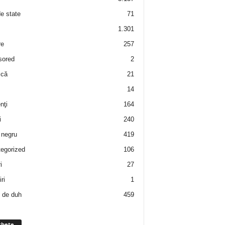
de state
71
1.301
re
257
sored
2
 că
21
14
nţi
164
i
240
negru
419
egorized
106
i
27
ri
1
 de duh
459
chete