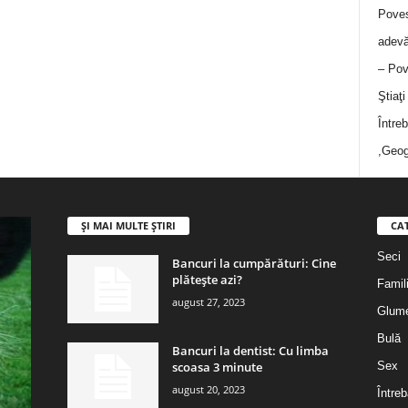
Poves
adevă
– Pov
Ştiaţ
Între
,Geog
ȘI MAI MULTE ȘTIRI
CA
Seci
Bancuri la cumpărături: Cine
plătește azi?
Famil
august 27, 2023
Glum
Bulă
Bancuri la dentist: Cu limba
scoasa 3 minute
Sex
august 20, 2023
Întreb