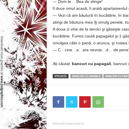
— Dom-le… Bea de stinge!
l
îl duce omul acasă, îi arată apartamentul 
e
— Vezi că am băutură în bucătărie, în bar
atingi de băutura mea îţi smulg penele, to
i
A doua zi vine de la servici şi găseşte casa
bucătărie. Furios caută papagalul şi-1 gă
–
smulgea câte o pană, o arunca, şi rostea î
— C…cine…a…are nevoie…d… de pene
C
Ați căutat:
bancuri cu papagali
, bancuri
e
ETICHETE
BANCURI CU ANIMALE
BANCURI CU PAPA
l
e
m
a
Articolul precedent
i