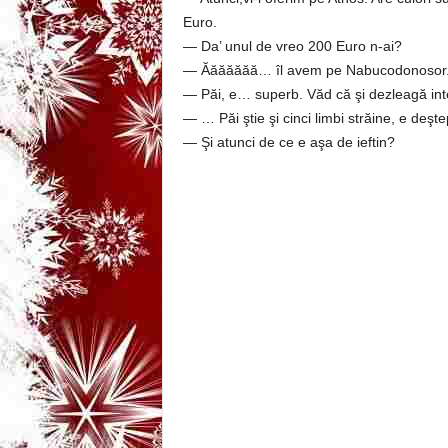
3
Euro.
— Da’ unul de vreo 200 Euro n-ai?
-
— Ăăăăăăă… îl avem pe Nabucodonosor
— Păi, e… superb. Văd că şi dezleagă in
B
— … Păi ştie şi cinci limbi străine, e deşte
— Şi atunci de ce e aşa de ieftin?
a
n
c
u
l
z
i