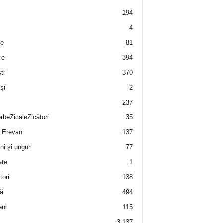
i
194
4
e
81
ce
394
ti
370
şi
2
i
237
rbeZicaleZicători
35
 Erevan
137
i şi unguri
77
ate
1
tori
138
ă
494
eni
115
3.137