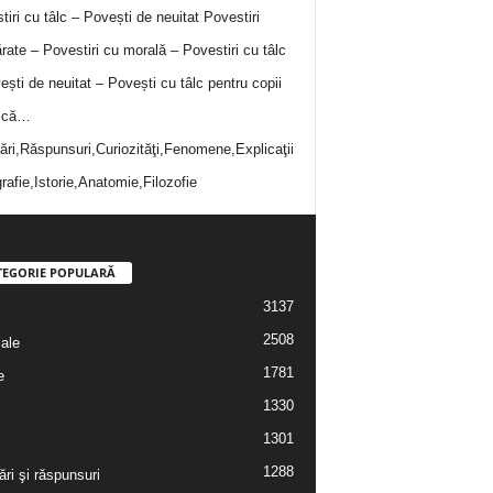
tiri cu tâlc – Povești de neuitat
Povestiri
rate – Povestiri cu morală – Povestiri cu tâlc
ești de neuitat – Povești cu tâlc pentru copii
i că…
bări,Răspunsuri,Curiozităţi,Fenomene,Explicaţii
rafie,Istorie,Anatomie,Filozofie
TEGORIE POPULARĂ
3137
2508
iale
1781
e
1330
1301
1288
ări şi răspunsuri