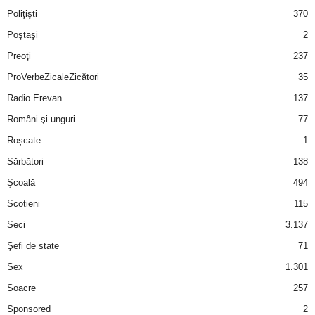
Poliţişti
370
Poştaşi
2
Preoţi
237
ProVerbeZicaleZicători
35
Radio Erevan
137
Români şi unguri
77
Roșcate
1
Sărbători
138
Şcoală
494
Scotieni
115
Seci
3.137
Şefi de state
71
Sex
1.301
Soacre
257
Sponsored
2