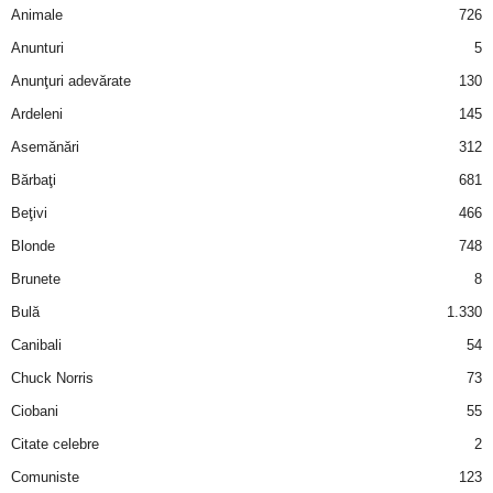
u
Animale
726
Anunturi
5
r
Anunţuri adevărate
130
i
Ardeleni
145
Asemănări
312
–
Bărbaţi
681
B
Beţivi
466
a
Blonde
748
Brunete
8
n
Bulă
1.330
c
Canibali
54
Chuck Norris
73
u
Ciobani
55
r
Citate celebre
2
Comuniste
123
i