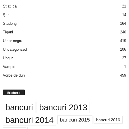
Ştiaţi că
21
Ştiri
14
Studenţi
164
Ţigani
240
Umor negru
419
Uncategorized
106
Unguri
27
Vampiri
1
Vorbe de duh
459
Etichete
bancuri
bancuri 2013
bancuri 2014
bancuri 2015
bancuri 2016