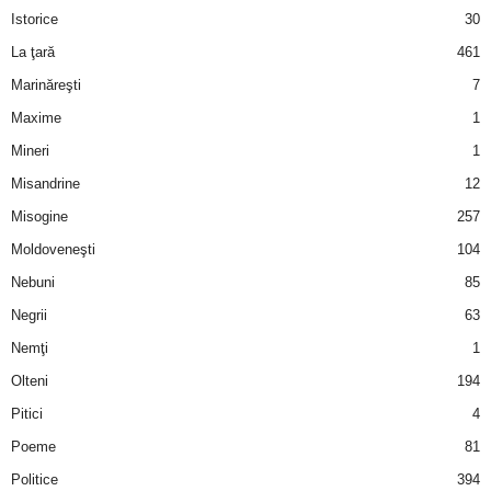
Istorice
30
La ţară
461
Marinăreşti
7
Maxime
1
Mineri
1
Misandrine
12
Misogine
257
Moldoveneşti
104
Nebuni
85
Negrii
63
Nemţi
1
Olteni
194
Pitici
4
Poeme
81
Politice
394