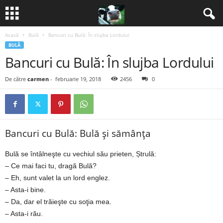
Acasă
Bulă
Bancuri cu Bulă: În slujba Lordului
B
BULĂ
Bancuri cu Bulă: În slujba Lordului
a
De către
carmen
-
februarie 19, 2018
2456
0
n
c
u
Bancuri cu Bulă: Bulă și sămânța
r
Bulă se întâlneşte cu vechiul său prieten, Ștrulă:
– Ce mai faci tu, dragă Bulă?
i
– Eh, sunt valet la un lord englez.
– Asta-i bine.
2
– Da, dar el trăieşte cu soţia mea.
– Asta-i rău.
0