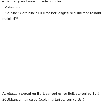
– Da, dar şi eu trăiesc cu soţia lordului.
2
– Asta-i bine.
– Ce bine? Care bine? Eu îi fac lorzi englezi şi el îmi face români
3
puricioși?!
-
B
a
n
c
u
l
Ați căutat:
bancuri cu Bulă
,bancuri noi cu Bulă,bancuri cu Bulă
2018,bancuri tari cu bulă,cele mai tari bancuri cu Bulă
z