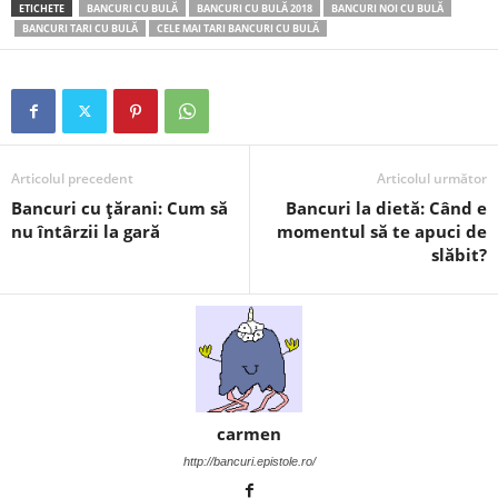
ETICHETE
BANCURI CU BULĂ
BANCURI CU BULĂ 2018
BANCURI NOI CU BULĂ
i
BANCURI TARI CU BULĂ
CELE MAI TARI BANCURI CU BULĂ
l
e
i
Articolul precedent
Articolul următor
Bancuri cu țărani: Cum să
Bancuri la dietă: Când e
–
nu întârzii la gară
momentul să te apuci de
slăbit?
C
e
l
e
carmen
m
http://bancuri.epistole.ro/