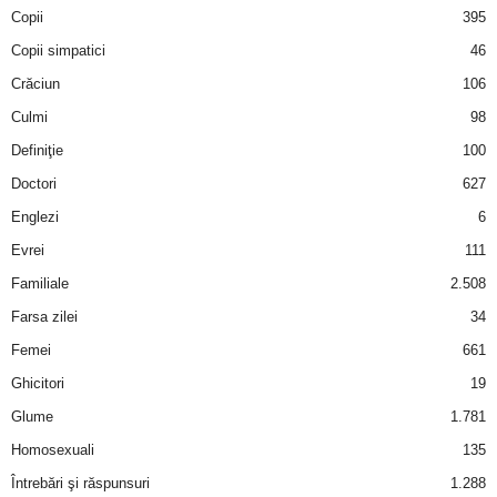
Copii
395
d
Copii simpatici
46
Crăciun
106
e
Culmi
98
t
Definiţie
100
Doctori
627
o
Englezi
6
p
Evrei
111
Familiale
2.508
Farsa zilei
34
Femei
661
Ghicitori
19
Glume
1.781
Homosexuali
135
Întrebări şi răspunsuri
1.288