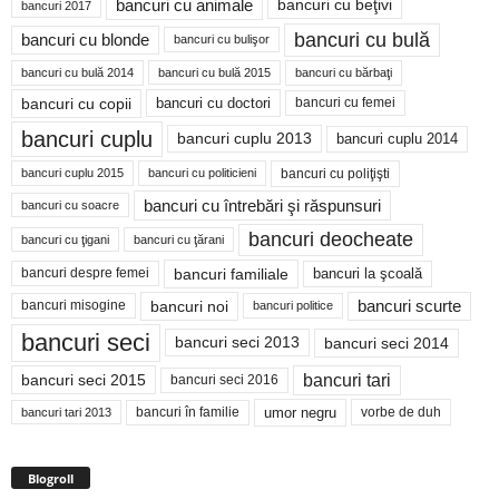
bancuri cu animale
bancuri cu beţivi
bancuri 2017
bancuri cu bulă
bancuri cu blonde
bancuri cu bulişor
bancuri cu bulă 2014
bancuri cu bărbaţi
bancuri cu bulă 2015
bancuri cu copii
bancuri cu doctori
bancuri cu femei
bancuri cuplu
bancuri cuplu 2014
bancuri cuplu 2013
bancuri cu poliţişti
bancuri cuplu 2015
bancuri cu politicieni
bancuri cu întrebări şi răspunsuri
bancuri cu soacre
bancuri deocheate
bancuri cu ţigani
bancuri cu ţărani
bancuri familiale
bancuri despre femei
bancuri la şcoală
bancuri noi
bancuri scurte
bancuri misogine
bancuri politice
bancuri seci
bancuri seci 2014
bancuri seci 2013
bancuri tari
bancuri seci 2015
bancuri seci 2016
bancuri în familie
umor negru
vorbe de duh
bancuri tari 2013
Blogroll