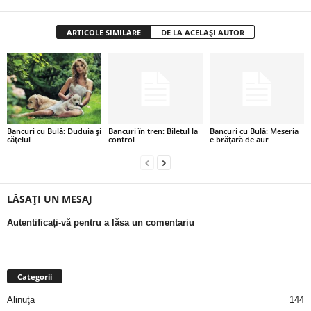
a
ARTICOLE SIMILARE
DE LA ACELAȘI AUTOR
i
t
a
r
Bancuri cu Bulă: Duduia și
Bancuri în tren: Biletul la
Bancuri cu Bulă: Meseria
cățelul
control
e brățară de aur
i
b
LĂSAȚI UN MESAJ
a
Autentificați-vă pentru a lăsa un comentariu
n
Categorii
c
Alinuţa
144