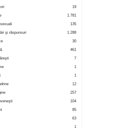
ori
19
e
1.781
sexuali
135
ări şi răspunsuri
1.288
ce
30
ră
461
ăreşti
7
me
1
i
1
drine
12
ine
257
veneşti
104
i
85
63
i
1