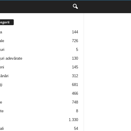
egorii
ţa
144
ale
726
uri
5
uri adevărate
130
eni
145
ănări
312
ţi
681
466
e
748
te
8
1.330
ali
54