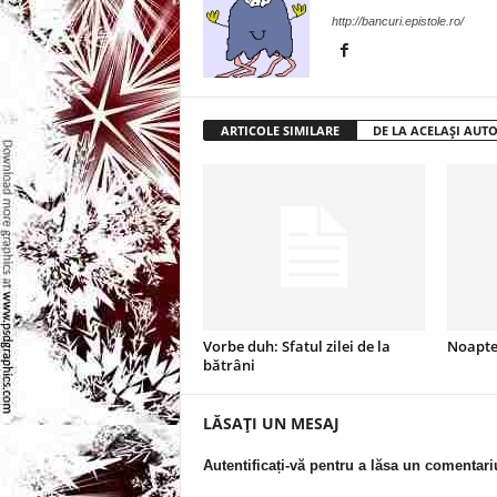
l
http://bancuri.epistole.ro/
e
i
ARTICOLE SIMILARE
DE LA ACELAȘI AUT
–
C
e
l
Vorbe duh: Sfatul zilei de la
Noapte
e
bătrâni
m
LĂSAȚI UN MESAJ
a
Autentificați-vă pentru a lăsa un comentari
i