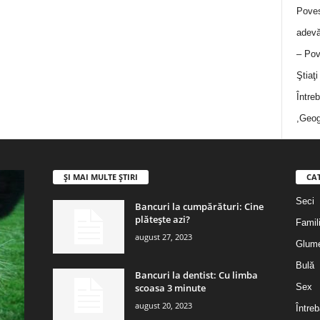
Poves
adevă
– Pov
Ştiaţ
Între
,Geog
ȘI MAI MULTE ȘTIRI
CA
Seci
Bancuri la cumpărături: Cine
plătește azi?
Famil
august 27, 2023
Glum
Bulă
Bancuri la dentist: Cu limba
scoasa 3 minute
Sex
august 20, 2023
Întreb