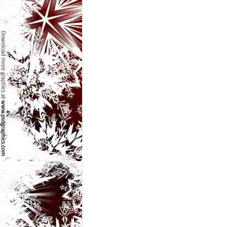
e
t
o
p