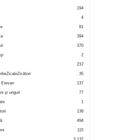
i
194
4
e
81
ce
394
ti
370
şi
2
i
237
rbeZicaleZicători
35
 Erevan
137
i şi unguri
77
ate
1
tori
138
ă
494
eni
115
3.137