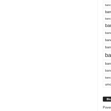
banc
ban
bancu
ba
banc
banc
ban
ba
ban
banc
bancu
umo
Blo
Poves