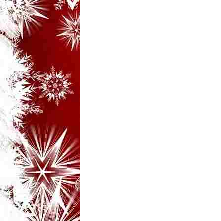
i
–
B
a
n
c
u
r
i
d