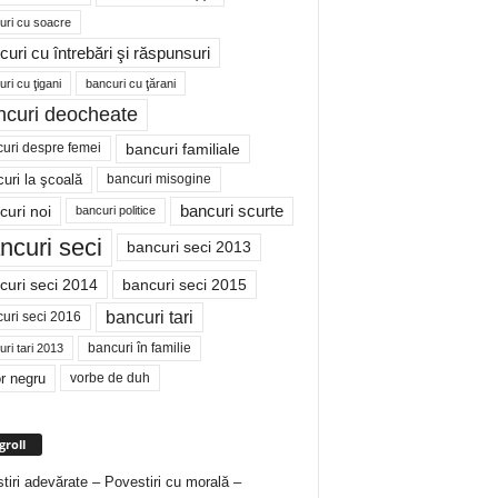
uri cu soacre
curi cu întrebări şi răspunsuri
ri cu ţigani
bancuri cu ţărani
ncuri deocheate
bancuri familiale
uri despre femei
bancuri misogine
uri la şcoală
curi noi
bancuri scurte
bancuri politice
ncuri seci
bancuri seci 2013
curi seci 2014
bancuri seci 2015
bancuri tari
uri seci 2016
bancuri în familie
ri tari 2013
r negru
vorbe de duh
groll
tiri adevărate – Povestiri cu morală –