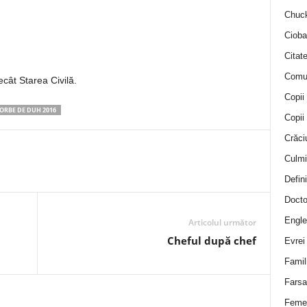
Chuck
Cioba
Citat
Comu
cât Starea Civilă.
Copii
ORBE DE DUH 2016
Copii
Crăci
Culmi
Defini
Docto
Engle
Articolul următor
Cheful după chef
Evrei
Famil
Farsa 
Feme