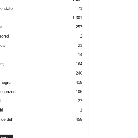
de state
71
1.301
re
257
sored
2
 că
21
14
nţi
164
i
240
negru
419
egorized
106
i
27
ri
1
 de duh
459
chete