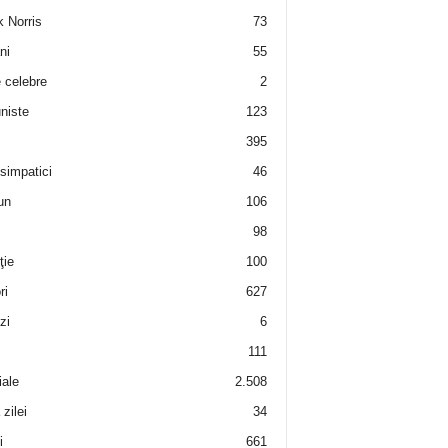
 Norris
73
ni
55
e celebre
2
niste
123
395
 simpatici
46
un
106
98
ţie
100
ri
627
zi
6
111
iale
2.508
zilei
34
i
661