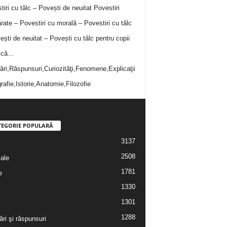
tiri cu tâlc – Povești de neuitat
Povestiri
rate – Povestiri cu morală – Povestiri cu tâlc
ești de neuitat – Povești cu tâlc pentru copii
i că…
bări,Răspunsuri,Curiozităţi,Fenomene,Explicaţii
rafie,Istorie,Anatomie,Filozofie
TEGORIE POPULARĂ
3137
2508
iale
1781
e
1330
1301
1288
ări şi răspunsuri