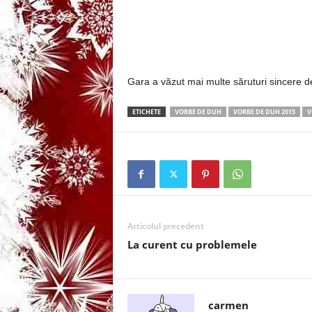
3
-
B
Gara a văzut mai multe săruturi sincere de
a
ETICHETE
VORBE DE DUH
VORBE DE DUH 2015
V
n
c
u
l
Articolul precedent
La curent cu problemele
z
i
carmen