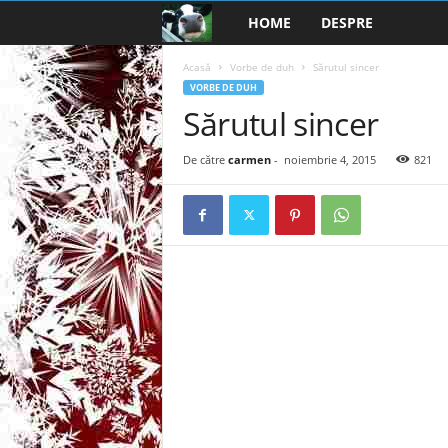
HOME
DESPRE
B
a
Acasă
Vorbe de duh
Sărutul sincer
VORBE DE DUH
Sărutul sincer
n
c
De către
carmen
-
noiembrie 4, 2015
821
u
r
i
2
0
2