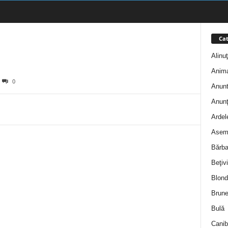
Cat
Alinu
Anim
0
Anunt
Anunţ
Ardel
Asem
Bărba
Beţivi
Blond
Brune
Bulă
Canib