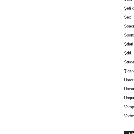
Şefi 
Sex
Soac
Spon
Ştiaţi
Ştiri
Stude
Ţigan
Umor 
Uncat
Ungur
Vampi
Vorbe
Eti