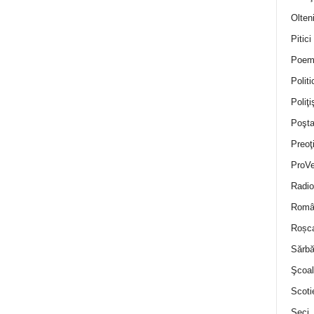
Olten
Pitici
Poem
Politi
Poliţiş
Poşta
Preoţ
ProVe
Radio
Român
Roșc
Sărbă
Şcoal
Scoti
Seci