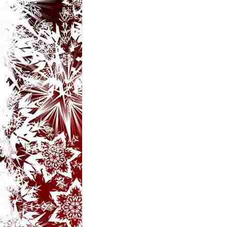
t
a
r
i
b
a
n
c
u
r