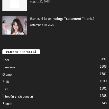
august 20, 2023
Bancuri la psiholog: Tratament în criză
octombrie 30, 2020
CATEGORIE POPULARĂ
3137
Seci
2508
Familiale
1781
Glume
1330
Bulă
1301
Sex
1288
Întrebări şi răspunsuri
748
Blonde