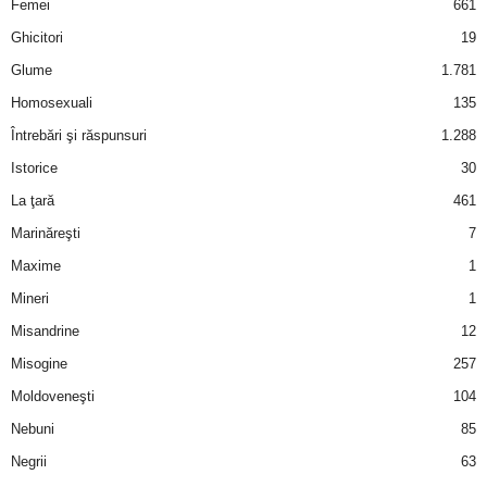
Femei
661
Ghicitori
19
d
Glume
1.781
e
Homosexuali
135
Întrebări şi răspunsuri
1.288
t
Istorice
30
o
La ţară
461
Marinăreşti
7
p
Maxime
1
Mineri
1
Misandrine
12
Misogine
257
Moldoveneşti
104
Nebuni
85
Negrii
63