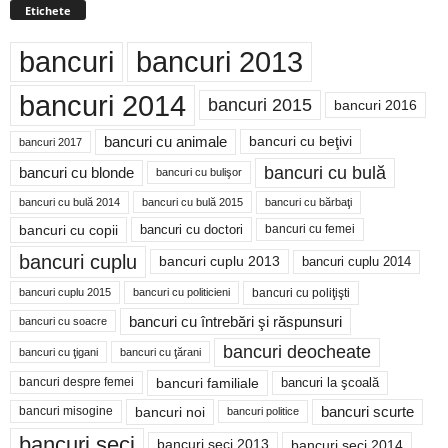
Etichete
bancuri
bancuri 2013
bancuri 2014
bancuri 2015
bancuri 2016
bancuri cu animale
bancuri cu beţivi
bancuri 2017
bancuri cu bulă
bancuri cu blonde
bancuri cu bulişor
bancuri cu bulă 2014
bancuri cu bărbaţi
bancuri cu bulă 2015
bancuri cu copii
bancuri cu doctori
bancuri cu femei
bancuri cuplu
bancuri cuplu 2014
bancuri cuplu 2013
bancuri cu poliţişti
bancuri cuplu 2015
bancuri cu politicieni
bancuri cu întrebări şi răspunsuri
bancuri cu soacre
bancuri deocheate
bancuri cu ţigani
bancuri cu ţărani
bancuri familiale
bancuri despre femei
bancuri la şcoală
bancuri noi
bancuri scurte
bancuri misogine
bancuri politice
bancuri seci
bancuri seci 2014
bancuri seci 2013