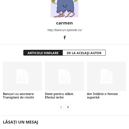
i
l
carmen
http://bancuri.epistole.ro/
e
i
ARTICOLE SIMILARE
DE LA ACELAȘI AUTOR
–
C
e
Bancuri cu secretare:
Diete pentru slăbit:
Am întâlnit o femeie
l
Transplant de rinichi
Efectul ierbii
superbă
e
m
LĂSAȚI UN MESAJ