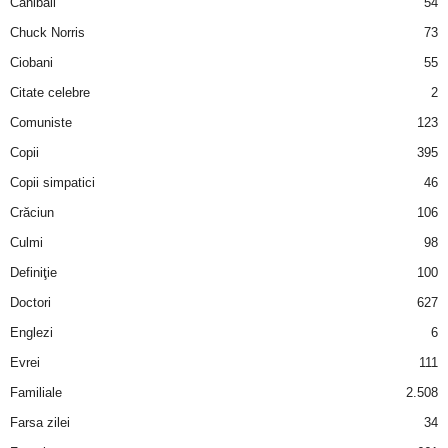
Canibali
54
u
Chuck Norris
73
r
Ciobani
55
i
Citate celebre
2
Comuniste
123
–
Copii
395
B
Copii simpatici
46
Crăciun
106
a
Culmi
98
n
Definiţie
100
Doctori
627
c
Englezi
6
u
Evrei
111
Familiale
2.508
r
Farsa zilei
34
i