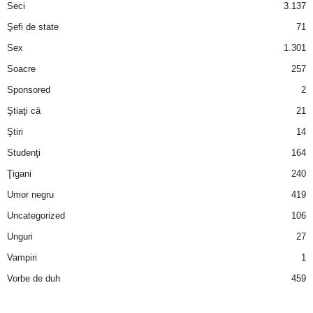
Seci
3.137
Şefi de state
71
Sex
1.301
Soacre
257
Sponsored
2
Ştiaţi că
21
Ştiri
14
Studenţi
164
Ţigani
240
Umor negru
419
Uncategorized
106
Unguri
27
Vampiri
1
Vorbe de duh
459