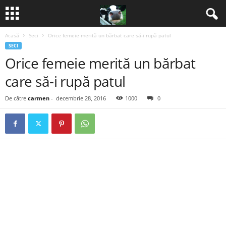
Acasă
Seci
Orice femeie merită un bărbat care să-i rupă patul
B
SECI
Orice femeie merită un bărbat
a
care să-i rupă patul
n
De către
carmen
-
decembrie 28, 2016
1000
0
c
u
r
i
2
0