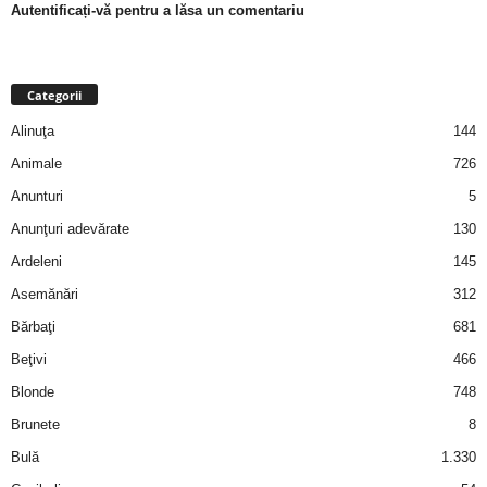
Autentificați-vă pentru a lăsa un comentariu
a
i
Categorii
t
Alinuţa
144
a
Animale
726
Anunturi
5
r
Anunţuri adevărate
130
i
Ardeleni
145
Asemănări
312
b
Bărbaţi
681
a
Beţivi
466
Blonde
748
n
Brunete
8
c
Bulă
1.330