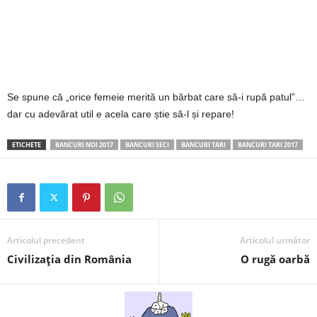
2
3
-
Se spune că „orice femeie merită un bărbat care să-i rupă patul”…
B
dar cu adevărat util e acela care știe să-l și repare!
a
ETICHETE
BANCURI NOI 2017
BANCURI SECI
BANCURI TARI
BANCURI TARI 2017
n
c
u
Articolul precedent
Articolul următor
Civilizaţia din România
O rugă oarbă
l
z