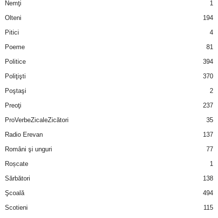
Nemţi
1
Olteni
194
Pitici
4
Poeme
81
Politice
394
Poliţişti
370
Poştaşi
2
Preoţi
237
ProVerbeZicaleZicători
35
Radio Erevan
137
Români şi unguri
77
Roșcate
1
Sărbători
138
Şcoală
494
Scotieni
115