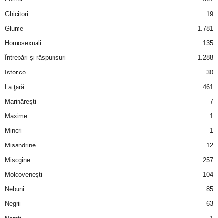
Ghicitori
19
d
Glume
1.781
e
Homosexuali
135
Întrebări şi răspunsuri
1.288
t
Istorice
30
o
La ţară
461
Marinăreşti
7
p
Maxime
1
Mineri
1
Misandrine
12
Misogine
257
Moldoveneşti
104
Nebuni
85
Negrii
63