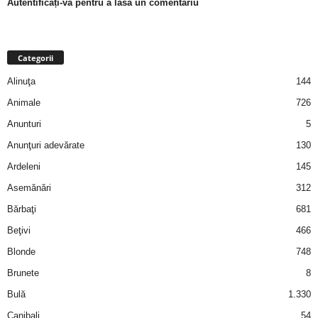
Autentificați-vă pentru a lăsa un comentariu
a
i
Categorii
t
Alinuţa
144
a
Animale
726
Anunturi
5
r
Anunţuri adevărate
130
i
Ardeleni
145
Asemănări
312
b
Bărbaţi
681
a
Beţivi
466
Blonde
748
n
Brunete
8
c
Bulă
1.330
Canibali
54