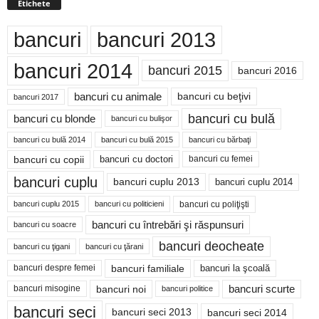
Etichete
bancuri
bancuri 2013
bancuri 2014
bancuri 2015
bancuri 2016
bancuri cu animale
bancuri cu beţivi
bancuri 2017
bancuri cu bulă
bancuri cu blonde
bancuri cu bulişor
bancuri cu bulă 2014
bancuri cu bărbaţi
bancuri cu bulă 2015
bancuri cu copii
bancuri cu doctori
bancuri cu femei
bancuri cuplu
bancuri cuplu 2014
bancuri cuplu 2013
bancuri cu poliţişti
bancuri cuplu 2015
bancuri cu politicieni
bancuri cu întrebări şi răspunsuri
bancuri cu soacre
bancuri deocheate
bancuri cu ţigani
bancuri cu ţărani
bancuri familiale
bancuri despre femei
bancuri la şcoală
bancuri noi
bancuri scurte
bancuri misogine
bancuri politice
bancuri seci
bancuri seci 2014
bancuri seci 2013