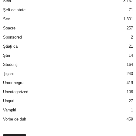
Seci
3.137
Şefi de state
71
Sex
1.301
Soacre
257
Sponsored
2
Ştiaţi că
21
Ştiri
14
Studenţi
164
Ţigani
240
Umor negru
419
Uncategorized
106
Unguri
27
Vampiri
1
Vorbe de duh
459