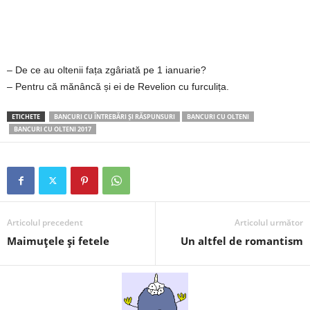
2
3
– De ce au oltenii fața zgâriată pe 1 ianuarie?
-
– Pentru că mănâncă și ei de Revelion cu furculița.
B
ETICHETE
BANCURI CU ÎNTREBĂRI ŞI RĂSPUNSURI
BANCURI CU OLTENI
BANCURI CU OLTENI 2017
a
n
c
Articolul precedent
Articolul următor
u
Maimuţele şi fetele
Un altfel de romantism
l
z