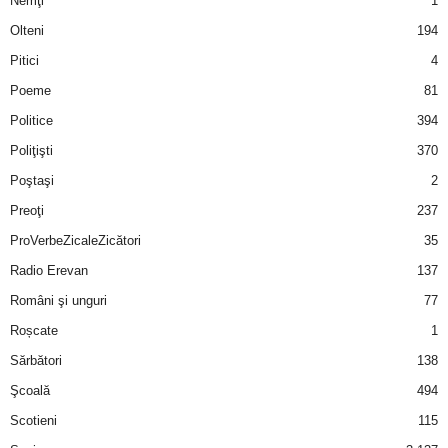
Nemţi
1
Olteni
194
Pitici
4
Poeme
81
Politice
394
Poliţişti
370
Poştaşi
2
Preoţi
237
ProVerbeZicaleZicători
35
Radio Erevan
137
Români şi unguri
77
Roșcate
1
Sărbători
138
Şcoală
494
Scotieni
115