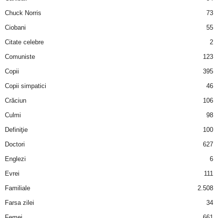
u
Chuck Norris
73
r
Ciobani
55
Citate celebre
2
i
Comuniste
123
–
Copii
395
Copii simpatici
46
B
Crăciun
106
a
Culmi
98
Definiţie
100
n
Doctori
627
c
Englezi
6
u
Evrei
111
Familiale
2.508
r
Farsa zilei
34
i
Femei
661