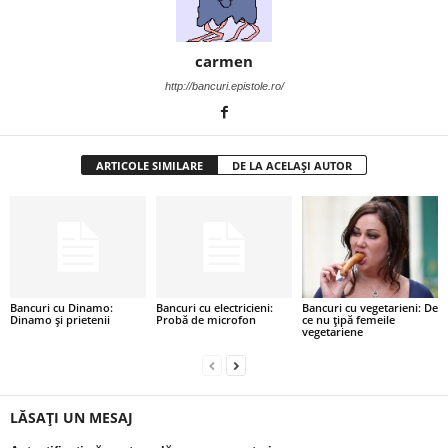
i
carmen
l
http://bancuri.epistole.ro/
e
i
ARTICOLE SIMILARE
DE LA ACELAȘI AUTOR
–
C
e
Bancuri cu Dinamo:
Bancuri cu electricieni:
Bancuri cu vegetarieni: De
Dinamo și prietenii
Probă de microfon
ce nu țipă femeile
l
vegetariene
e
m
LĂSAȚI UN MESAJ