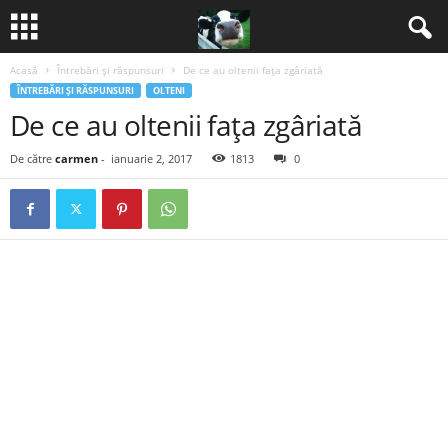
Acasă
Întrebări şi răspunsuri
De ce au oltenii fața zgâriată
B
ÎNTREBĂRI ŞI RĂSPUNSURI
OLTENI
De ce au oltenii fața zgâriată
a
De către
carmen
-
ianuarie 2, 2017
1813
0
n
c
u
r
i
2
0