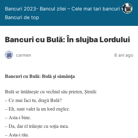
Bancuri 2023- Bancul zilei – Cele mai tari bancuri –
Bancuri de top
Bancuri cu Bulă: În slujba Lordului
carmen
8 ani ago
Bancuri cu Bulă: Bulă și sămânța
Bulă se întâlneşte cu vechiul său prieten, Ștrulă:
– Ce mai faci tu, dragă Bulă?
– Eh, sunt valet la un lord englez.
– Asta-i bine.
– Da, dar el trăieşte cu soţia mea.
– Asta-i rău.